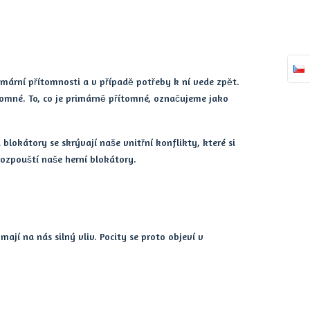
imární přítomnosti a v případě potřeby k ní vede zpět.
tomné. To, co je primárně přítomné, označujeme jako
blokátory se skrývají naše vnitřní konflikty, které si
ozpouští naše herní blokátory.
ají na nás silný vliv. Pocity se proto objeví v