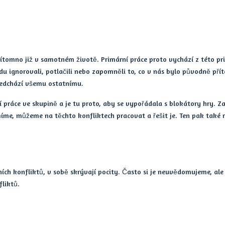
ítomno již v samotném životě. Primární práce proto vychází z této pr
du ignorovali, potlačili nebo zapomněli to, co v nás bylo původně pří
ředchází všemu ostatnímu.
í práce ve skupině a je tu proto, aby se vypořádala s blokátory hry. Za 
e, můžeme na těchto konfliktech pracovat a řešit je. Ten pak také r
ích konfliktů, v sobě skrývají pocity. Často si je neuvědomujeme, ale m
fliktů.